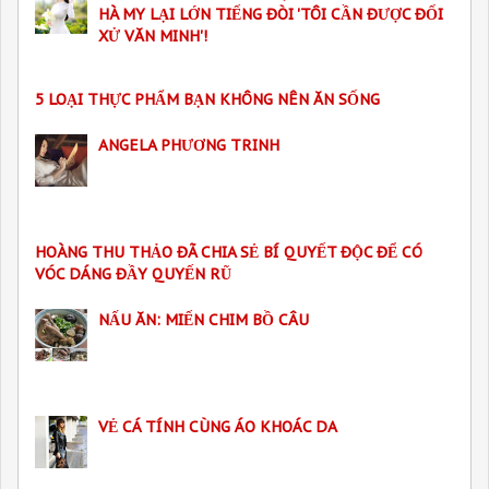
HÀ MY LẠI LỚN TIẾNG ĐÒI 'TÔI CẦN ĐƯỢC ĐỐI
XỬ VĂN MINH'!
5 LOẠI THỰC PHẨM BẠN KHÔNG NÊN ĂN SỐNG
ANGELA PHƯƠNG TRINH
HOÀNG THU THẢO ĐÃ CHIA SẺ BÍ QUYẾT ĐỘC ĐỂ CÓ
VÓC DÁNG ĐẦY QUYẾN RŨ
NẤU ĂN: MIẾN CHIM BỒ CÂU
VẺ CÁ TÍNH CÙNG ÁO KHOÁC DA