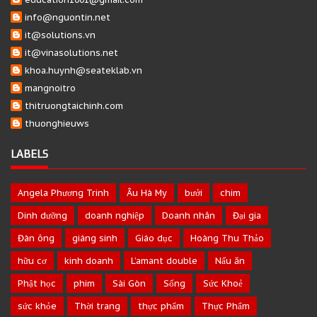
info@nguontin.net
it@solutions.vn
it@vinasolutions.net
khoa.huynh@seateklab.vn
mangnoitro
thitruongtaichinh.com
thuonghieuws
LABELS
Angela Phương Trinh
Âu Hà My
bưởi
chim
Dinh dưỡng
doanh nghiệp
Doanh nhân
Đại gia
Đàn ông
giáng sinh
Giáo dục
Hoàng Thu Thảo
hữu cơ
kinh doanh
L’amant double
Nấu ăn
Phật học
phim
Sài Gòn
Sống
Sức Khoẻ
sức khỏe
Thời trang
thực phẩm
Thực Phẩm