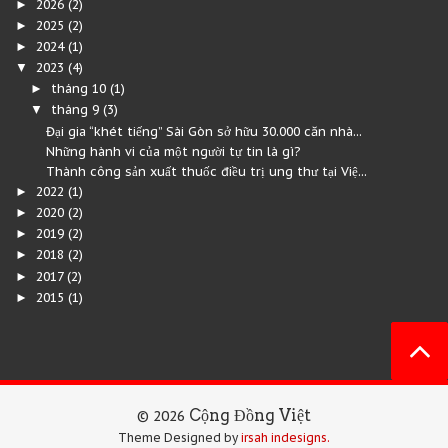
2026
(2)
►
2025
(2)
►
2024
(1)
►
2023
(4)
▼
tháng 10
(1)
►
tháng 9
(3)
▼
Đại gia “khét tiếng” Sài Gòn sở hữu 30.000 căn nhà...
Những hành vi của một người tự tin là gì?
Thành công sản xuất thuốc điều trị ung thư tại Việ...
2022
(1)
►
2020
(2)
►
2019
(2)
►
2018
(2)
►
2017
(2)
►
2015
(1)
►
Cộng Đồng Việt
©
2026
Theme Designed by
irsah indesigns.