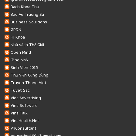
Bach Khoa Thu
Bao Ve Truong Sa
Business Solutions
GPDN
Hi Khoa
Nhà sách Thế Giới
Open Mind
Rồng Nhỏ
Sinh Vien 2015
Thư Viện Cộng Đồng
Truyen Thong Viet
Tuyet Sac
Viet Advertising
Vina Software
Vina Talk
VinaHealth.Net
VnConsultant
education1001@gmail.com