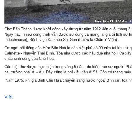
Chợ Bến Thành được khởi công xây dựng từ năm 1912 đến cuối tháng 3 n
Ngày nay, nhiều công trình vẫn được sử dụng và mang lại giá trị lịch sử
Indochinoise), Bệnh viện Đa khoa Sài Gòn (trước là Chẩn Y Viện)...
Cơ ngơi nổi tiếng của Hứa Bổn Hoả là căn biệt phủ có 99 cửa tại khu tứ 
Calmette - Nguyễn Thái Bình. Tòa nhà được các hậu duệ nhà họ Hứa xây
cháu sinh sống của Chú Hoả.
Căn biệt thự được thực hiện trong vòng 5 năm, do kiến trúc sư người Pháp 
hai trường phái Á – Âu. Đây cũng là nơi đầu tiên ở Sài Gòn có thang máy 
Năm 1975, khi gia đình Chú Hứa chuyển sang nước ngoài định cư, toà 
Việt