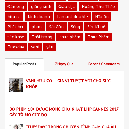
Đàn ông
giáng sinh
Giáo dục
Hoàng Thu Thảo
hữu cơ
kinh doanh
L’amant double
Nấu ăn
Phật học
phim
Sài Gòn
Sống
Sức Khoẻ
sức khỏe
Thời trang
thực phẩm
Thực Phẩm
Tuesday
vani
yêu
Popular Posts
7 Ngày Qua
Recent Comments
VANI HỮU CƠ – GIA VỊ TUYỆT VỜI CHO SỨC
KHỎE
BỘ PHIM 18+ ĐƯỢC MONG CHỜ NHẤT LHP CANNES 2017
GÂY TÒ MÒ CỰC ĐỘ
'TUESDAY' TRONG CHUYỆN TÌNH CẢM CỦA ÂU