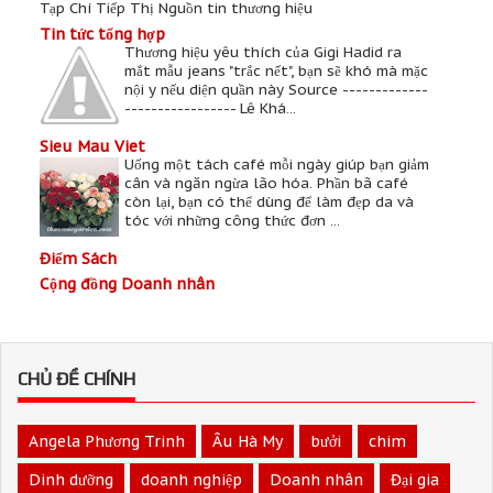
Tạp Chí Tiếp Thị Nguồn tin thương hiệu
Tin tức tổng hợp
Thương hiệu yêu thích của Gigi Hadid ra
mắt mẫu jeans "trắc nết", bạn sẽ khó mà mặc
nội y nếu diện quần này Source -------------
----------------- Lê Khá...
Sieu Mau Viet
Uống một tách café mỗi ngày giúp bạn giảm
cân và ngăn ngừa lão hóa. Phần bã café
còn lại, bạn có thể dùng để làm đẹp da và
tóc với những công thức đơn ...
Điểm Sách
Cộng đồng Doanh nhân
CHỦ ĐỀ CHÍNH
Angela Phương Trinh
Âu Hà My
bưởi
chim
Dinh dưỡng
doanh nghiệp
Doanh nhân
Đại gia