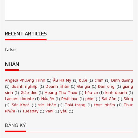
RECENT ARTICLES
false
NHÃN
Angela Phương Trinh
(1)
Âu Hà My
(1)
bưởi
(1)
chim
(1)
Dinh dưỡng
(1)
doanh nghiệp
(1)
Doanh nhân
(1)
Đại gia
(1)
Đàn ông
(1)
giáng
sinh
(1)
Giáo dục
(1)
Hoàng Thu Thảo
(1)
hữu cơ
(1)
kinh doanh
(1)
L’amant double
(1)
Nấu ăn
(1)
Phật học
(1)
phim
(1)
Sài Gòn
(1)
Sống
(1)
Sức Khoẻ
(1)
sức khỏe
(1)
Thời trang
(1)
thực phẩm
(1)
Thực
Phẩm
(1)
Tuesday
(1)
vani
(1)
yêu
(1)
ĐĂNG KÝ