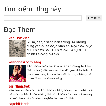
Tìm kiếm Blog này
Đọc Thêm
Van Hoc Viet
Giữ một trục sáng bên trong Đời không
đứng yên để ta được bình an. Người đổi. Việc
đổi. Thời thế đổi. Lời hứa đổi. Cơ hội đổi. Cả
chính ta cũng đổi từn...
vannghesi.com blog
Thời điểm hiện tại, Oscar 2025 đang là tâm
điểm chú ý đối với các tín đồ yêu điện ảnh. Ở
giải năm nay, Anora là một trong những bộ
phim được dự đoán sẽ g...
GiaiNhan.Net
Nếu bạn muốn có mái tóc khỏe nhất, bóng mượt nhất và
bộ móng chắc khỏe nhất, thì sức khỏe của tóc và móng
có mối liên hệ với nhau, nghĩa là bạn có thể...
tapchitiepthi