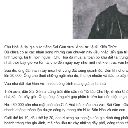
Chú Hoả là đại gia nức tiếng Sài Gòn xưa. Ảnh: tư liệu© Kiến Thức
Dù chưa có ai xác nhận song những câu chuyện này đều nhắc đến quá tr
tinh tường, tài trí hơn người, Chú Hoả đã mua lại toàn bộ khu đất tại tr
nhất thời bấy giờ và tồn tại cho đến ngày nay như một nét kiến trúc văn h
Sau đó, ông đã nhanh tay mua hết vùng đất xung quanh đó. Đến khi chợ x
lên 30.000. Ông cho thuê những ngôi nhà đó, thu lợi nhuận và đầu tư xây
Vua nhà đất Sài Gòn với nhiều công trình mang giá trị lịch sử
Thời xưa, dân Sài Gòn ai cũng biết đến câu nói "Đi tàu Chú Hỷ, ở nhà Chú
nhà đất lúc bấy giờ. Ông cũng là người góp phần to lớn tạo nên diện mạo
Hơn 30.000 căn nhà mặt phố của Chú Hoả trải khắp khu vực Sài Gòn - Gi
nhanh chóng thành lập được công ty mang tên Hứa Bổn Hỏa và các con.
Cuối thế kỷ 19, đầu thế kỷ 20, con đường sự nghiệp của gia đình ông phất
hoành tráng cho gia đình, mà còn đầu tư xây những dãy phố, công trình c