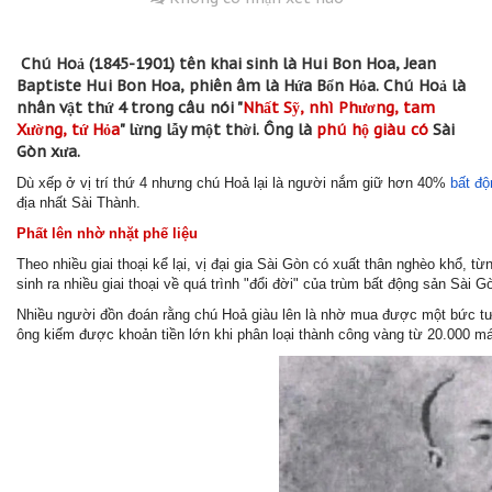
,
t
2
i
4
Chú Hoả (1845-1901) tên khai sinh là Hui Bon Hoa, Jean
o
t
Baptiste Hui Bon Hoa, phiên âm là Hứa Bổn Hỏa. Chú Hoả là
n
h
nhân vật thứ 4 trong câu nói "
Nhất Sỹ, nhì Phương, tam
á
Xường, tứ Hỏa
" lừng lẫy một thời. Ông là
phú hộ giàu có
Sài
n
Gòn xưa.
g
9
Dù xếp ở vị trí thứ 4 nhưng chú Hoả lại là người nắm giữ hơn 40%
bất độ
,
địa nhất Sài Thành.
2
Phất lên nhờ nhặt phế liệu
0
2
Theo nhiều giai thoại kể lại, vị đại gia Sài Gòn có xuất thân nghèo khổ, 
3
sinh ra nhiều giai thoại về quá trình "đổi đời" của trùm bất động sản Sài G
Nhiều người đồn đoán rằng chú Hoả giàu lên là nhờ mua được một bức tư
ông kiếm được khoản tiền lớn khi phân loại thành công vàng từ 20.000 máy