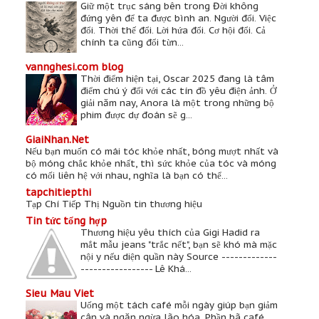
Giữ một trục sáng bên trong Đời không
đứng yên để ta được bình an. Người đổi. Việc
đổi. Thời thế đổi. Lời hứa đổi. Cơ hội đổi. Cả
chính ta cũng đổi từn...
vannghesi.com blog
Thời điểm hiện tại, Oscar 2025 đang là tâm
điểm chú ý đối với các tín đồ yêu điện ảnh. Ở
giải năm nay, Anora là một trong những bộ
phim được dự đoán sẽ g...
GiaiNhan.Net
Nếu bạn muốn có mái tóc khỏe nhất, bóng mượt nhất và
bộ móng chắc khỏe nhất, thì sức khỏe của tóc và móng
có mối liên hệ với nhau, nghĩa là bạn có thể...
tapchitiepthi
Tạp Chí Tiếp Thị Nguồn tin thương hiệu
Tin tức tổng hợp
Thương hiệu yêu thích của Gigi Hadid ra
mắt mẫu jeans "trắc nết", bạn sẽ khó mà mặc
nội y nếu diện quần này Source -------------
----------------- Lê Khá...
Sieu Mau Viet
Uống một tách café mỗi ngày giúp bạn giảm
cân và ngăn ngừa lão hóa. Phần bã café