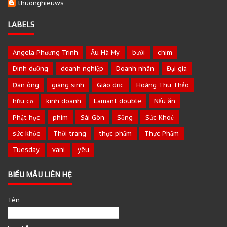
thuonghieuws
LABELS
Angela Phương Trinh
Âu Hà My
bưởi
chim
Dinh dưỡng
doanh nghiệp
Doanh nhân
Đại gia
Đàn ông
giáng sinh
Giáo dục
Hoàng Thu Thảo
hữu cơ
kinh doanh
L’amant double
Nấu ăn
Phật học
phim
Sài Gòn
Sống
Sức Khoẻ
sức khỏe
Thời trang
thực phẩm
Thực Phẩm
Tuesday
vani
yêu
BIỂU MẪU LIÊN HỆ
Tên