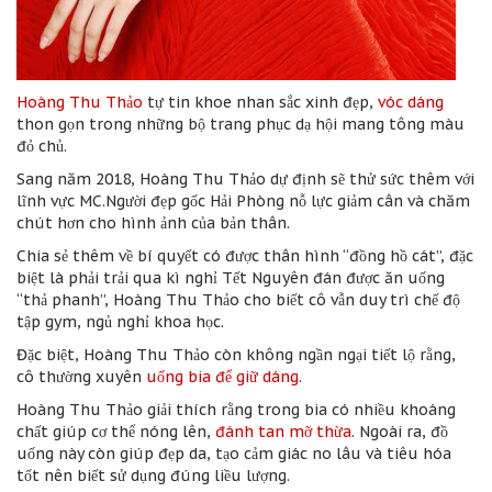
Hoàng Thu Thảo
tự tin khoe nhan sắc xinh đẹp,
vóc dáng
thon gọn trong những bộ trang phục dạ hội mang tông màu
đỏ chủ.
Sang năm 2018, Hoàng Thu Thảo dự định sẽ thử sức thêm với
lĩnh vực MC.Người đẹp gốc Hải Phòng nỗ lực giảm cân và chăm
chút hơn cho hình ảnh của bản thân.
Chia sẻ thêm về bí quyết có được thân hình “đồng hồ cát”, đặc
biệt là phải trải qua kì nghỉ Tết Nguyên đán được ăn uống
“thả phanh”, Hoàng Thu Thảo cho biết cô vẫn duy trì chế độ
tập gym, ngủ nghỉ khoa học.
Đặc biệt, Hoàng Thu Thảo còn không ngần ngại tiết lộ rằng,
cô thường xuyên
uống bia để giữ dáng
.
Hoàng Thu Thảo giải thích rằng trong bia có nhiều khoáng
chất giúp cơ thể nóng lên,
đánh tan mỡ thừa
. Ngoài ra, đồ
uống này còn giúp đẹp da, tạo cảm giác no lâu và tiêu hóa
tốt nên biết sử dụng đúng liều lượng.