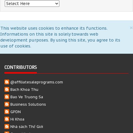
×
This website uses cookies to enhance its functions.
Informations on this site is solely towards web
development purposes. By using this site, you agree to its
use of cookies.
CONTRIBUTORS
@affiliatesaleprograms.com
Bach Khoa Thu
Bao Ve Truong Sa
Business Solutions
GPDN
Hi Khoa
Nhà sách Thế Giới