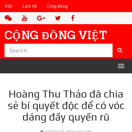
RSS
Liên Hệ
Cộng Đồng
CỘNG ĐỒNG VIỆT
T
o
g
g
Hoàng Thu Thảo đã chia
l
T
e
h
sẻ bí quyết độc để có vóc
n
ứ
a
B
dáng đầy quyến rũ
v
ả
i
y
g
,
Không có nhận xét nào
a