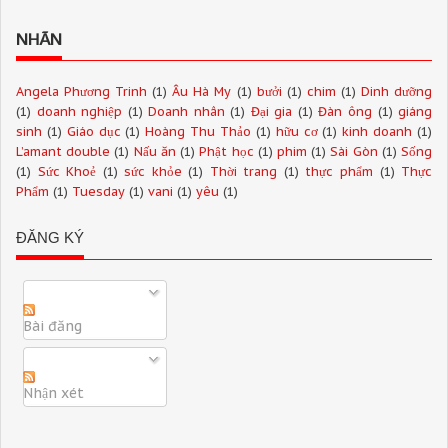
NHÃN
Angela Phương Trinh
(1)
Âu Hà My
(1)
bưởi
(1)
chim
(1)
Dinh dưỡng
(1)
doanh nghiệp
(1)
Doanh nhân
(1)
Đại gia
(1)
Đàn ông
(1)
giáng
sinh
(1)
Giáo dục
(1)
Hoàng Thu Thảo
(1)
hữu cơ
(1)
kinh doanh
(1)
L’amant double
(1)
Nấu ăn
(1)
Phật học
(1)
phim
(1)
Sài Gòn
(1)
Sống
(1)
Sức Khoẻ
(1)
sức khỏe
(1)
Thời trang
(1)
thực phẩm
(1)
Thực
Phẩm
(1)
Tuesday
(1)
vani
(1)
yêu
(1)
ĐĂNG KÝ
Bài đăng
Nhận xét