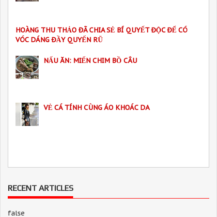
HOÀNG THU THẢO ĐÃ CHIA SẺ BÍ QUYẾT ĐỘC ĐỂ CÓ
VÓC DÁNG ĐẦY QUYẾN RŨ
NẤU ĂN: MIẾN CHIM BỒ CÂU
VẺ CÁ TÍNH CÙNG ÁO KHOÁC DA
RECENT ARTICLES
false