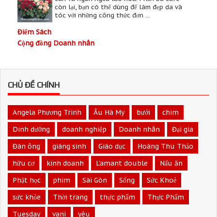
còn lại, bạn có thể dùng để làm đẹp da và
tóc với những công thức đơn ...
Điểm Sách
Cộng đồng Doanh nhân
CHỦ ĐỀ CHÍNH
Angela Phương Trinh
Âu Hà My
bưởi
chim
Dinh dưỡng
doanh nghiệp
Doanh nhân
Đại gia
Đàn ông
giáng sinh
Giáo dục
Hoàng Thu Thảo
hữu cơ
kinh doanh
L’amant double
Nấu ăn
Phật học
phim
Sài Gòn
Sống
Sức Khoẻ
sức khỏe
Thời trang
thực phẩm
Thực Phẩm
Tuesday
vani
yêu