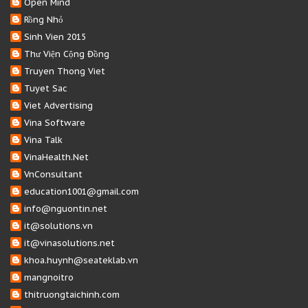
Open Mind
Rồng Nhỏ
Sinh Vien 2015
Thư Viện Cộng Đồng
Truyen Thong Viet
Tuyet Sac
Viet Advertising
Vina Software
Vina Talk
VinaHealth.Net
VnConsultant
education1001@gmail.com
info@nguontin.net
it@solutions.vn
it@vinasolutions.net
khoa.huynh@seateklab.vn
mangnoitro
thitruongtaichinh.com