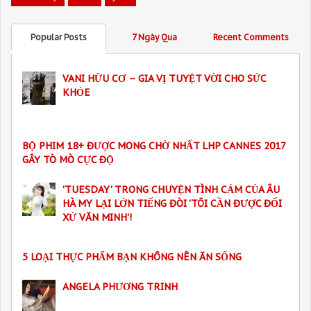
Popular Posts
7 Ngày Qua
Recent Comments
VANI HỮU CƠ – GIA VỊ TUYỆT VỜI CHO SỨC
KHỎE
BỘ PHIM 18+ ĐƯỢC MONG CHỜ NHẤT LHP CANNES 2017
GÂY TÒ MÒ CỰC ĐỘ
'TUESDAY' TRONG CHUYỆN TÌNH CẢM CỦA ÂU
HÀ MY LẠI LỚN TIẾNG ĐÒI 'TÔI CẦN ĐƯỢC ĐỐI
XỬ VĂN MINH'!
5 LOẠI THỰC PHẨM BẠN KHÔNG NÊN ĂN SỐNG
ANGELA PHƯƠNG TRINH